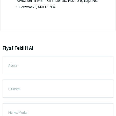
Yavuz Selim Mah. Kalender Sk. No: 15 İç Kapı No:
1 Bozova / ŞANLIURFA
Fiyat Teklifi Al