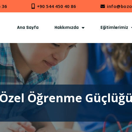
6 36
+90 544 450 40 86
info@bozo
Ana Sayfa
Hakkımızda
Eğitimlerimiz
Özel Öğrenme Güçlüğ