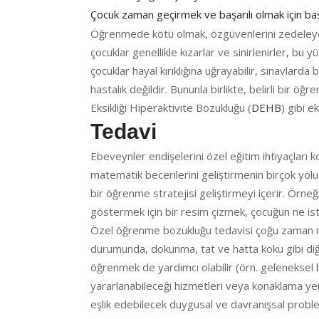
Çocuk zaman geçirmek ve başarılı olmak için başk
Öğrenmede kötü olmak, özgüvenlerini zedeleyebil
çocuklar genellikle kızarlar ve sinirlenirler, b
çocuklar hayal kırıklığına uğrayabilir, sınavlard
hastalık değildir. Bununla birlikte, belirli bir 
Eksikliği Hiperaktivite Bozukluğu (
DEHB
) gibi e
Tedavi
Ebeveynler endişelerini özel eğitim ihtiyaçları
matematik becerilerini geliştirmenin birçok yol
bir öğrenme stratejisi geliştirmeyi içerir. Örne
göstermek için bir resim çizmek, çocuğun ne ist
Özel öğrenme bozukluğu tedavisi çoğu zaman mult
durumunda, dokunma, tat ve hatta koku gibi diğ
öğrenmek de yardımcı olabilir (örn. gelenekse
yararlanabileceği hizmetleri veya konaklama yerle
eşlik edebilecek duygusal ve davranışsal proble