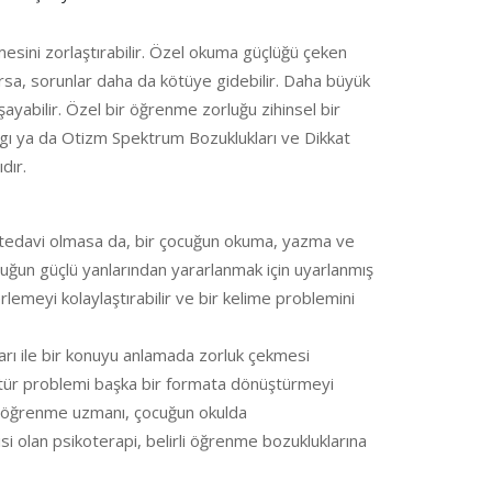
esini zorlaştırabilir. Özel okuma güçlüğü çeken
arsa, sorunlar daha da kötüye gidebilir. Daha büyük
şayabilir. Özel bir öğrenme zorluğu zihinsel bir
kaygı ya da Otizm Spektrum Bozuklukları ve Dikkat
dır.
ir tedavi olmasa da, bir çocuğun okuma, yazma ve
cuğun güçlü yanlarından yararlanmak için uyarlanmış
lemeyi kolaylaştırabilir ve bir kelime problemini
arı ile bir konuyu anlamada zorluk çekmesi
 tür problemi başka bir formata dönüştürmeyi
ir öğrenme uzmanı, çocuğun okulda
isi olan psikoterapi, belirli öğrenme bozukluklarına