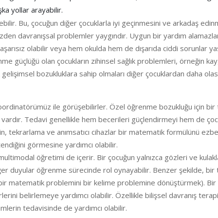
a yollar arayabilir.
ir. Bu, çocuğun diğer çocuklarla iyi geçinmesini ve arkadaş edinm
u yüzden davranışsal problemler yaygındır. Uygun bir yardım alamazl
a başarısız olabilir veya hem okulda hem de dışarıda ciddi sorunlar ya
öğrenme güçlüğü olan çocukların zihinsel sağlık problemleri, örneğin 
k gelişimsel bozukluklara sahip olmaları diğer çocuklardan daha olası
 koordinatörümüz ile görüşebilirler. Özel öğrenme bozukluğu için b
u vardır. Tedavi genellikle hem becerileri güçlendirmeyi hem de ço
ğin, tekrarlama ve anımsatıcı cihazlar bir matematik formülünü ezber
endiğini görmesine yardımcı olabilir.
imodal öğretimi de içerir. Bir çocuğun yalnızca gözleri ve kulakl
er duyular öğrenme sürecinde rol oynayabilir. Benzer şekilde, bir
l bir matematik problemini bir kelime problemine dönüştürmek). B
rini belirlemeye yardımcı olabilir. Özellikle bilişsel davranış terap
mlerin tedavisinde de yardımcı olabilir.