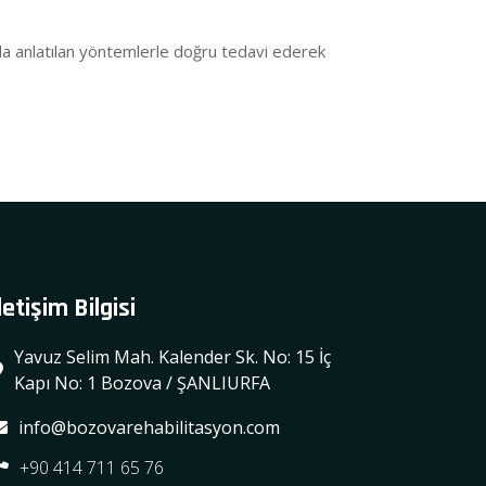
da anlatılan yöntemlerle doğru tedavi ederek
letişim Bilgisi
Yavuz Selim Mah. Kalender Sk. No: 15 İç
Kapı No: 1 Bozova / ŞANLIURFA
info@bozovarehabilitasyon.com
+90 414 711 65 76